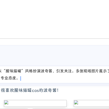
一位coser以“腥味猫罐”风格扮演波奇酱，引发关注。多张现场照片展
与专业态度。
er拍摄，很喜欢腥味猫罐cos的波奇酱！